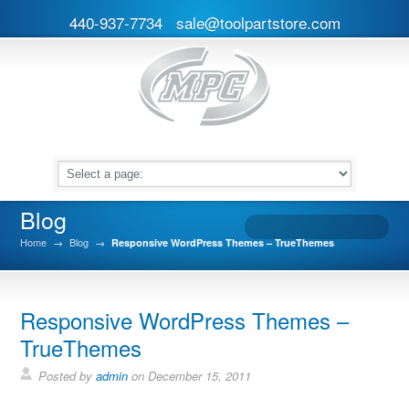
440-937-7734
sale@toolpartstore.com
Blog
Home
→
Blog
→
Responsive WordPress Themes – TrueThemes
Responsive WordPress Themes –
TrueThemes
Posted by
admin
on
December 15, 2011